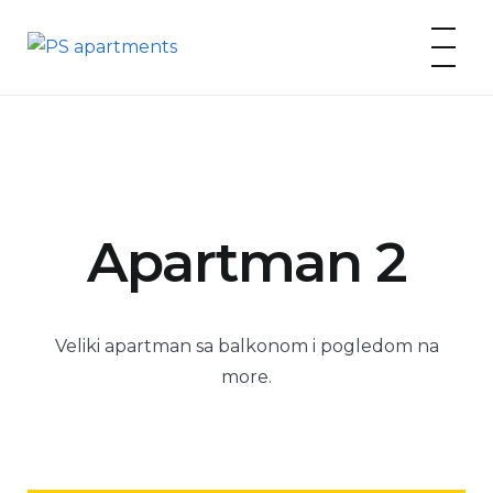
Skip
to
PS apartments
content
Apartman 2
Veliki apartman sa balkonom i pogledom na
more.