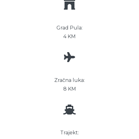
Grad Pula:
4 KM
Zračna luka:
8 KM
Trajekt: