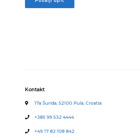
Pošalji upit
Kontakt
17a Šurida, 52100 Pula, Croatia
+385 99 532 4444
+49 17 82 108 842