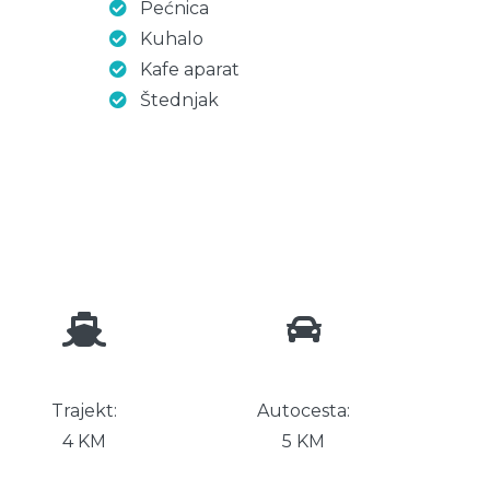
Pećnica
Kuhalo
Kafe aparat
Štednjak
Trajekt:
Autocesta:
4 KM
5 KM