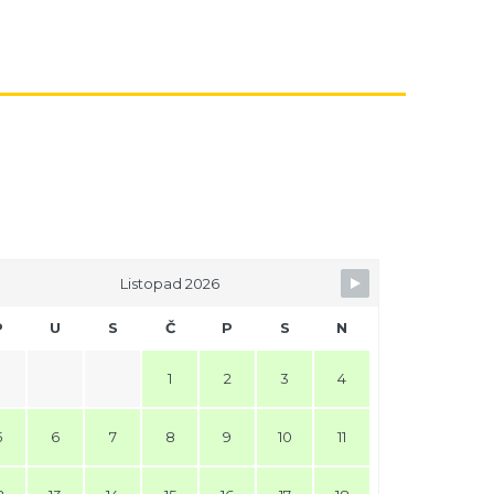
Listopad 2026
P
U
S
Č
P
S
N
1
2
3
4
5
6
7
8
9
10
11