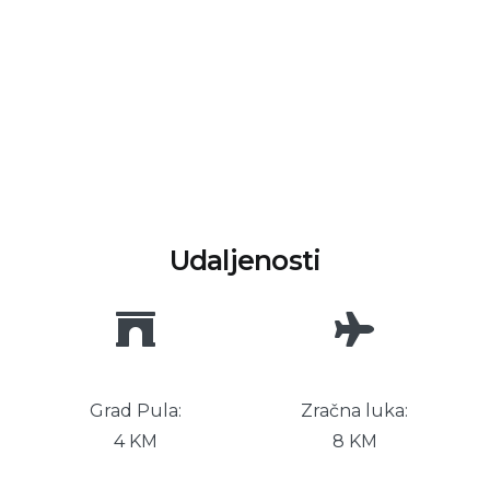
Udaljenosti
Grad Pula:
Zračna luka:
4 KM
8 KM