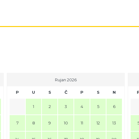
Rujan 2026
P
U
S
Č
P
S
N
1
2
3
4
5
6
7
8
9
10
11
12
13