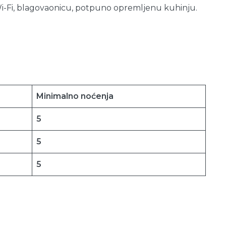
Wi-Fi, blagovaonicu, potpuno opremljenu kuhinju.
Minimalno noćenja
5
5
5