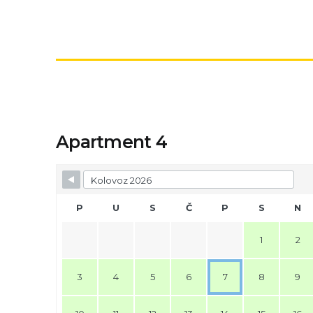
Apartment 4
P
U
S
Č
P
S
N
1
2
3
4
5
6
7
8
9