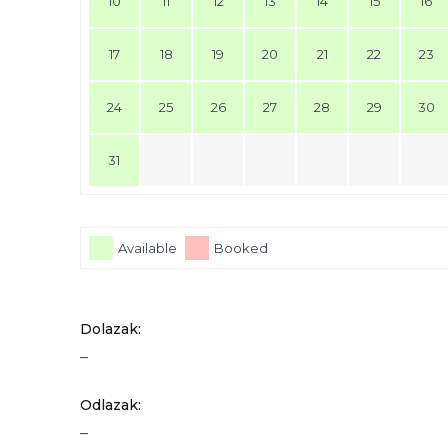
10
11
12
13
14
15
16
17
18
19
20
21
22
23
24
25
26
27
28
29
30
31
Available
Booked
Dolazak:
–
Odlazak:
–